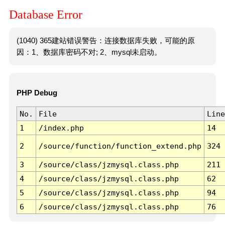
Database Error
(1040) 365建站错误警告：连接数据库失败，可能的原
因：1、数据库密码不对; 2、mysql未启动。
PHP Debug
No.
File
Line
1
/index.php
14
2
/source/function/function_extend.php
324
3
/source/class/jzmysql.class.php
211
4
/source/class/jzmysql.class.php
62
5
/source/class/jzmysql.class.php
94
6
/source/class/jzmysql.class.php
76