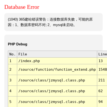
Database Error
(1040) 365建站错误警告：连接数据库失败，可能的原
因：1、数据库密码不对; 2、mysql未启动。
PHP Debug
No.
File
Line
1
/index.php
13
2
/source/function/function_extend.php
1548
3
/source/class/jzmysql.class.php
211
4
/source/class/jzmysql.class.php
62
5
/source/class/jzmysql.class.php
94