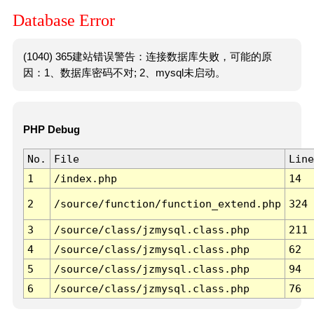
Database Error
(1040) 365建站错误警告：连接数据库失败，可能的原
因：1、数据库密码不对; 2、mysql未启动。
PHP Debug
No.
File
Line
1
/index.php
14
2
/source/function/function_extend.php
324
3
/source/class/jzmysql.class.php
211
4
/source/class/jzmysql.class.php
62
5
/source/class/jzmysql.class.php
94
6
/source/class/jzmysql.class.php
76