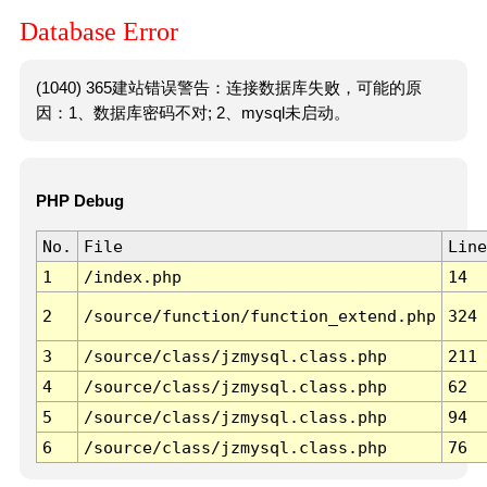
Database Error
(1040) 365建站错误警告：连接数据库失败，可能的原
因：1、数据库密码不对; 2、mysql未启动。
PHP Debug
No.
File
Line
1
/index.php
14
2
/source/function/function_extend.php
324
3
/source/class/jzmysql.class.php
211
4
/source/class/jzmysql.class.php
62
5
/source/class/jzmysql.class.php
94
6
/source/class/jzmysql.class.php
76