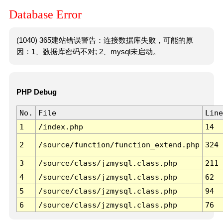
Database Error
(1040) 365建站错误警告：连接数据库失败，可能的原
因：1、数据库密码不对; 2、mysql未启动。
PHP Debug
No.
File
Line
1
/index.php
14
2
/source/function/function_extend.php
324
3
/source/class/jzmysql.class.php
211
4
/source/class/jzmysql.class.php
62
5
/source/class/jzmysql.class.php
94
6
/source/class/jzmysql.class.php
76