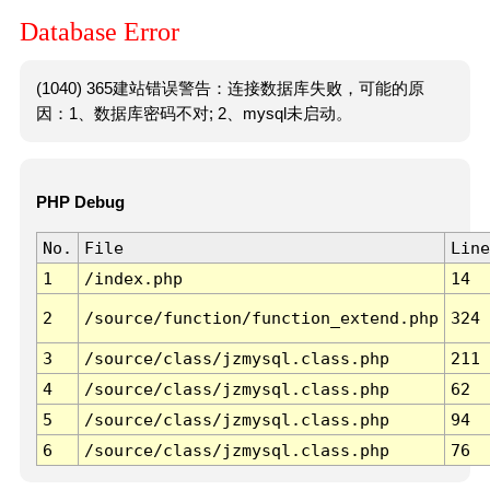
Database Error
(1040) 365建站错误警告：连接数据库失败，可能的原
因：1、数据库密码不对; 2、mysql未启动。
PHP Debug
No.
File
Line
1
/index.php
14
2
/source/function/function_extend.php
324
3
/source/class/jzmysql.class.php
211
4
/source/class/jzmysql.class.php
62
5
/source/class/jzmysql.class.php
94
6
/source/class/jzmysql.class.php
76