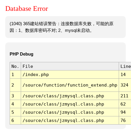
Database Error
(1040) 365建站错误警告：连接数据库失败，可能的原
因：1、数据库密码不对; 2、mysql未启动。
PHP Debug
No.
File
Line
1
/index.php
14
2
/source/function/function_extend.php
324
3
/source/class/jzmysql.class.php
211
4
/source/class/jzmysql.class.php
62
5
/source/class/jzmysql.class.php
94
6
/source/class/jzmysql.class.php
76