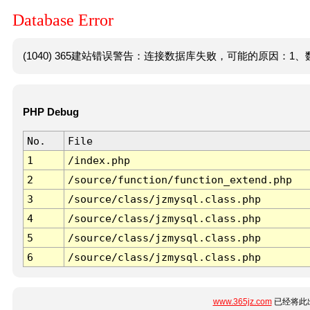
Database Error
(1040) 365建站错误警告：连接数据库失败，可能的原因：1、数
PHP Debug
No.
File
1
/index.php
2
/source/function/function_extend.php
3
/source/class/jzmysql.class.php
4
/source/class/jzmysql.class.php
5
/source/class/jzmysql.class.php
6
/source/class/jzmysql.class.php
www.365jz.com
已经将此