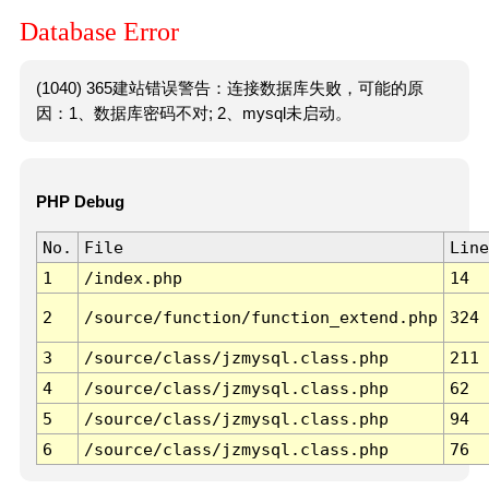
Database Error
(1040) 365建站错误警告：连接数据库失败，可能的原
因：1、数据库密码不对; 2、mysql未启动。
PHP Debug
No.
File
Line
1
/index.php
14
2
/source/function/function_extend.php
324
3
/source/class/jzmysql.class.php
211
4
/source/class/jzmysql.class.php
62
5
/source/class/jzmysql.class.php
94
6
/source/class/jzmysql.class.php
76