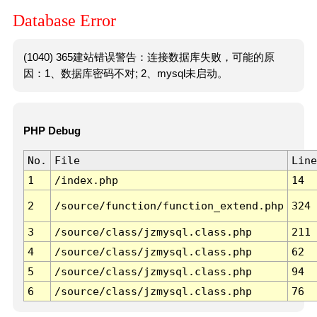
Database Error
(1040) 365建站错误警告：连接数据库失败，可能的原
因：1、数据库密码不对; 2、mysql未启动。
PHP Debug
No.
File
Line
1
/index.php
14
2
/source/function/function_extend.php
324
3
/source/class/jzmysql.class.php
211
4
/source/class/jzmysql.class.php
62
5
/source/class/jzmysql.class.php
94
6
/source/class/jzmysql.class.php
76